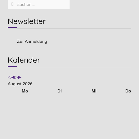
Newsletter
Zur Anmeldung
Vorheriges
Vorheriger
Nächstes
Nächstes
Kalender
Jahr
Monat
Jahr
Monat
August 2026
Mo
Di
Mi
Do