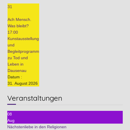
31
Ach Mensch.
Was bleibt?
17:00
Kunstausstellung
und
Begleitprogramm
zu Tod und
Leben in
Dausenau
Datum :
31. August 2026
Veranstaltungen
08
Aug
Nächstenliebe in den Religionen