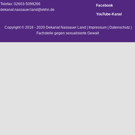
Telefax: 02603-5099266
Facebook
d
ekanat.nassauer.land@ekhn.de
YouTube-Kanal
Copyright © 2018 - 2020 Dekanat Nassauer Land |
Impressum
|
Datenschutz
|
Fachstelle gegen sexualisierte Gewalt