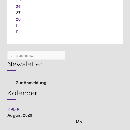
26
27
28
Newsletter
Zur Anmeldung
Vorheriges
Vorheriger
Nächstes
Nächstes
Kalender
Jahr
Monat
Jahr
Monat
August 2026
Mo