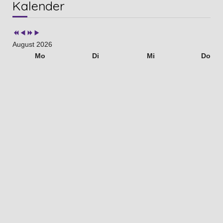
Kalender
Jahr
Monat
Jahr
Monat
August 2026
Mo
Di
Mi
Do