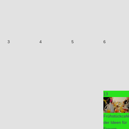
3
4
5
6
13
Frühstückcaf
der Ideen für
Frauen