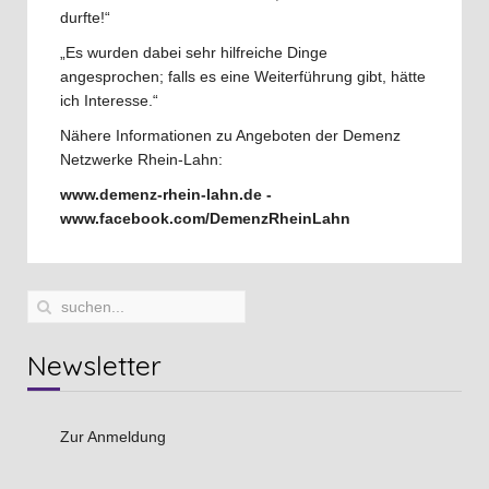
durfte!“
„Es wurden dabei sehr hilfreiche Dinge
angesprochen; falls es eine Weiterführung gibt, hätte
ich Interesse.“
Nähere Informationen zu Angeboten der Demenz
Netzwerke Rhein-Lahn:
www.demenz-rhein-lahn.de -
www.facebook.com/DemenzRheinLahn
Newsletter
Zur Anmeldung
Vorheriges
Vorheriger
Nächstes
Nächstes