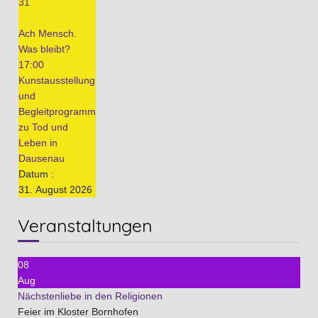
31
Ach Mensch.
Was bleibt?
17:00
Kunstausstellung
und
Begleitprogramm
zu Tod und
Leben in
Dausenau
Datum :
31. August 2026
Veranstaltungen
08
Aug
Nächstenliebe in den Religionen
Feier im Kloster Bornhofen