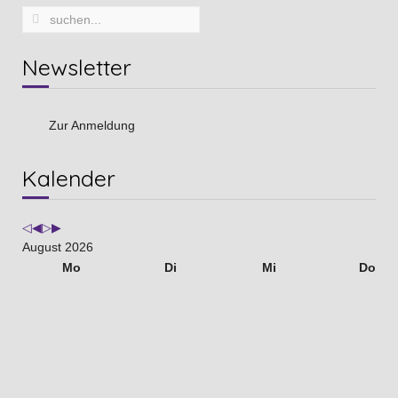
Newsletter
Zur Anmeldung
Vorheriges
Vorheriger
Nächstes
Nächstes
Kalender
Jahr
Monat
Jahr
Monat
August 2026
Mo
Di
Mi
Do