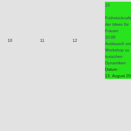
13
Frühstückcaf
der Ideen für
Frauen
10:00
10
11
12
Austausch un
Workshop zu
toxischen
Dynamiken
Datum :
13. August 2