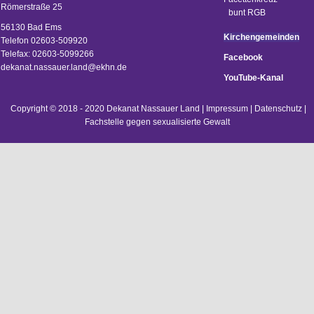
Römerstraße 25
56130 Bad Ems
Kirchengemeinden
Telefon 02603-509920
Telefax: 02603-5099266
Facebook
d
ekanat.nassauer.land@ekhn.de
YouTube-Kanal
Copyright © 2018 - 2020 Dekanat Nassauer Land |
Impressum
|
Datenschutz
|
Fachstelle gegen sexualisierte Gewalt