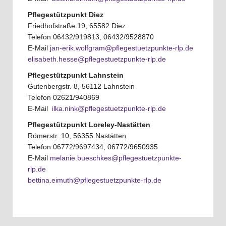
Pflegestützpunkt Diez
Friedhofstraße 19, 65582 Diez
Telefon 06432/919813, 06432/9528870
E-Mail
jan-erik.wolfgram@pflegestuetzpunkte-rlp.de
elisabeth.hesse@pflegestuetzpunkte-rlp.de
Pflegestützpunkt Lahnstein
Gutenbergstr. 8, 56112 Lahnstein
Telefon 02621/940869
E-Mail
ilka.nink@pflegestuetzpunkte-rlp.de
Pflegestützpunkt Loreley-Nastätten
Römerstr. 10, 56355 Nastätten
Telefon 06772/9697434, 06772/9650935
E-Mail
melanie.bueschkes@pflegestuetzpunkte-
rlp.de
bettina.eimuth@pflegestuetzpunkte-rlp.de