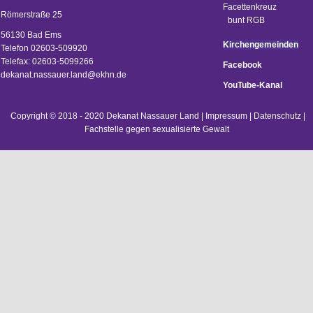
Römerstraße 25
56130 Bad Ems
Kirchengemeinden
Telefon 02603-509920
Telefax: 02603-5099266
Facebook
d
ekanat.nassauer.land@ekhn.de
YouTube-Kanal
Copyright © 2018 - 2020 Dekanat Nassauer Land |
Impressum
|
Datenschutz
|
Fachstelle gegen sexualisierte Gewalt