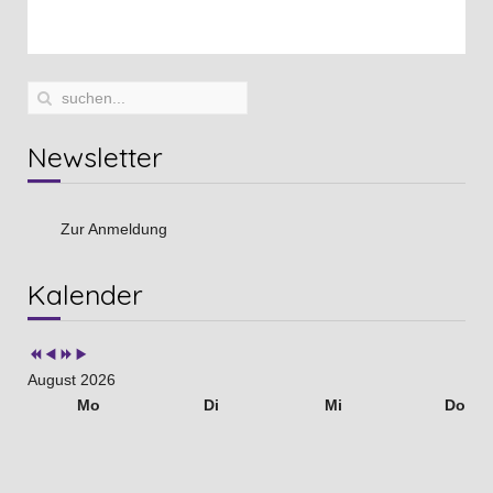
Newsletter
Zur Anmeldung
Vorheriges
Vorheriger
Nächstes
Nächstes
Kalender
Jahr
Monat
Jahr
Monat
August 2026
Mo
Di
Mi
Do