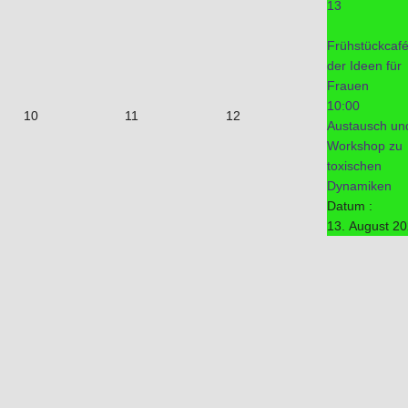
13
Frühstückcaf
der Ideen für
Frauen
10:00
10
11
12
Austausch un
Workshop zu
toxischen
Dynamiken
Datum :
13. August 2