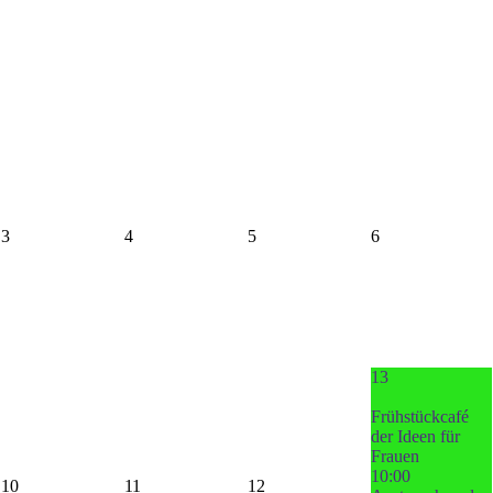
3
4
5
6
13
Frühstückcafé
der Ideen für
Frauen
10:00
10
11
12