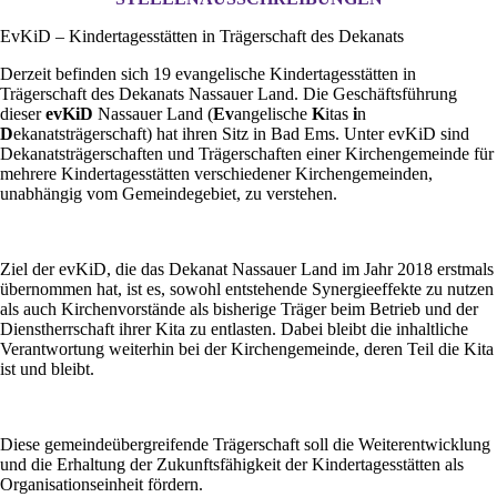
EvKiD – Kindertagesstätten in Trägerschaft des Dekanats
Derzeit befinden sich 19 evangelische Kindertagesstätten in
Trägerschaft des Dekanats Nassauer Land. Die Geschäftsführung
dieser
evKiD
Nassauer Land (
Ev
angelische
K
itas
i
n
D
ekanatsträgerschaft) hat ihren Sitz in Bad Ems. Unter evKiD sind
Dekanatsträgerschaften und Trägerschaften einer Kirchengemeinde für
mehrere Kindertagesstätten verschiedener Kirchengemeinden,
unabhängig vom Gemeindegebiet, zu verstehen.
Ziel der evKiD, die das Dekanat Nassauer Land im Jahr 2018 erstmals
übernommen hat, ist es, sowohl entstehende Synergieeffekte zu nutzen
als auch Kirchenvorstände als bisherige Träger beim Betrieb und der
Dienstherrschaft ihrer Kita zu entlasten. Dabei bleibt die inhaltliche
Verantwortung weiterhin bei der Kirchengemeinde, deren Teil die Kita
ist und bleibt.
Diese gemeindeübergreifende Trägerschaft soll die Weiterentwicklung
und die Erhaltung der Zukunftsfähigkeit der Kindertagesstätten als
Organisationseinheit fördern.