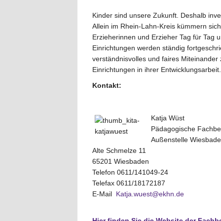
Kinder sind unsere Zukunft. Deshalb inve
Allein im Rhein-Lahn-Kreis kümmern sich
Erzieherinnen und Erzieher Tag für Tag 
Einrichtungen werden ständig fortgeschri
verständnisvolles und faires Miteinander 
Einrichtungen in ihrer Entwicklungsarbeit.
Kontakt:
Katja Wüst
Pädagogische Fachber
Außenstelle Wiesbad
Alte Schmelze 11
65201 Wiesbaden
Telefon 0611/141049-24
Telefax 0611/18172187
E-Mail
Katja.wuest@ekhn.de
Hier finden Sie die Website der Fachb