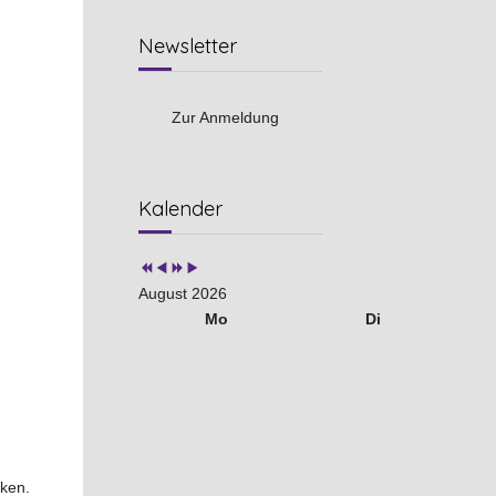
Newsletter
Zur Anmeldung
Vorheriges
Vorheriger
Nächstes
Nächstes
Kalender
Jahr
Monat
Jahr
Monat
August 2026
Mo
Di
nken.