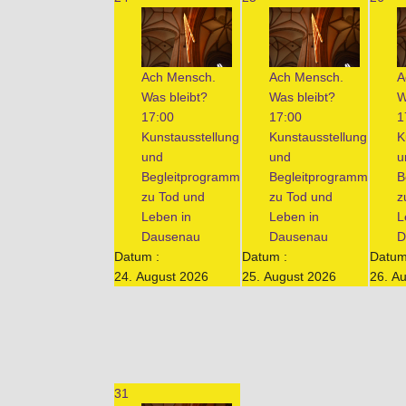
Ach Mensch.
Ach Mensch.
A
Was bleibt?
Was bleibt?
W
17:00
17:00
1
Kunstausstellung
Kunstausstellung
K
und
und
u
Begleitprogramm
Begleitprogramm
B
zu Tod und
zu Tod und
z
Leben in
Leben in
L
Dausenau
Dausenau
D
Datum :
Datum :
Datum
24. August 2026
25. August 2026
26. A
31