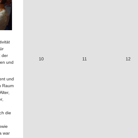
vität
ür
 der
10
11
12
ben und
ent und
en Raum
lter,
r,
ch die
owie
a war