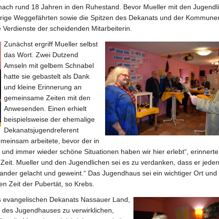
 nach rund 18 Jahren in den Ruhestand. Bevor Mueller mit den Jugendl
ährige Weggefährten sowie die Spitzen des Dekanats und der Kommunen
 Verdienste der scheidenden Mitarbeiterin.
Zunächst ergriff Mueller selbst
das Wort. Zwei Dutzend
Amseln mit gelbem Schnabel
hatte sie gebastelt als Dank
und kleine Erinnerung an
gemeinsame Zeiten mit den
Anwesenden. Einen erhielt
beispielsweise der ehemalige
Dekanatsjugendreferent
emeinsam arbeitete, bevor der in
nd immer wieder schöne Situationen haben wir hier erlebt“, erinnerte 
Zeit. Mueller und den Jugendlichen sei es zu verdanken, dass er jede
ander gelacht und geweint.“ Das Jugendhaus sei ein wichtiger Ort und 
n Zeit der Pubertät, so Krebs.
s evangelischen Dekanats Nassauer Land,
l des Jugendhauses zu verwirklichen,