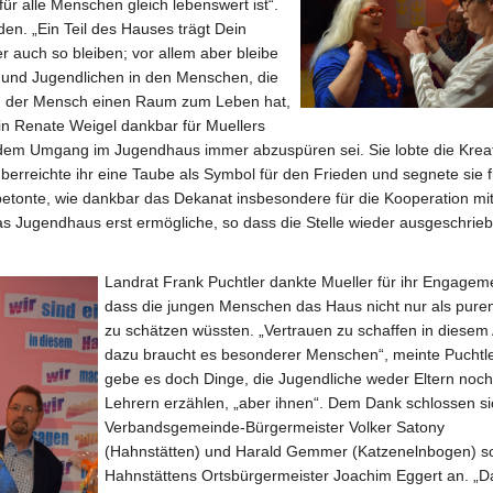
ür alle Menschen gleich lebenswert ist“.
rden. „Ein Teil des Hauses trägt Dein
r auch so bleiben; vor allem aber bleibe
r und Jugendlichen in den Menschen, die
nn der Mensch einen Raum zum Leben hat,
nin Renate Weigel dankbar für Muellers
 dem Umgang im Jugendhaus immer abzuspüren sei. Sie lobte die Kreati
überreichte ihr eine Taube als Symbol für den Frieden und segnete sie f
etonte, wie dankbar das Dekanat insbesondere für die Kooperation mit
s Jugendhaus erst ermögliche, so dass die Stelle wieder ausgeschrie
Landrat Frank Puchtler dankte Mueller für ihr Engagem
dass die jungen Menschen das Haus nicht nur als pur
zu schätzen wüssten. „Vertrauen zu schaffen in diesem A
dazu braucht es besonderer Menschen“, meinte Puchtle
gebe es doch Dinge, die Jugendliche weder Eltern noch
Lehrern erzählen, „aber ihnen“. Dem Dank schlossen si
Verbandsgemeinde-Bürgermeister Volker Satony
(Hahnstätten) und Harald Gemmer (Katzenelnbogen) s
Hahnstättens Ortsbürgermeister Joachim Eggert an. „D