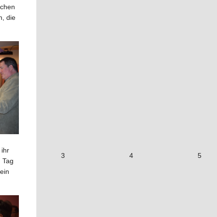
ichen
, die
ihr
3
4
5
n Tag
ein