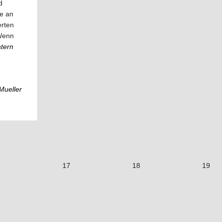
d
te an
erten
„Wenn
tern
Mueller
17
18
19