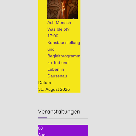
Ach Mensch.
Was bleibt?
17:00
Kunstausstellung
und
Begleitprogramm
zu Tod und
Leben in
Dausenau
Datum :
31. August 2026
Veranstaltungen
08
Aug