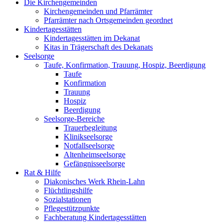
Die Kirchengemeinden
Kirchengemeinden und Pfarrämter
Pfarrämter nach Ortsgemeinden geordnet
Kindertagesstätten
Kindertagesstätten im Dekanat
Kitas in Trägerschaft des Dekanats
Seelsorge
Taufe, Konfirmation, Trauung, Hospiz, Beerdigung
Taufe
Konfirmation
Trauung
Hospiz
Beerdigung
Seelsorge-Bereiche
Trauerbegleitung
Klinikseelsorge
Notfallseelsorge
Altenheimseelsorge
Gefängnisseelsorge
Rat & Hilfe
Diakonisches Werk Rhein-Lahn
Flüchtlingshilfe
Sozialstationen
Pflegestützpunkte
Fachberatung Kindertagesstätten