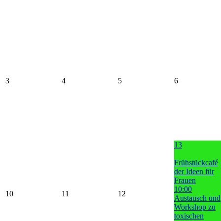
3
4
5
6
13
Frühstückcafé
der Ideen für
Frauen
10:00
10
11
12
Austausch und
Workshop zu
toxischen