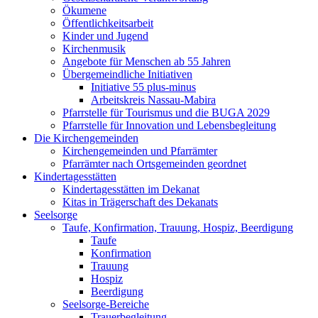
Ökumene
Öffentlichkeitsarbeit
Kinder und Jugend
Kirchenmusik
Angebote für Menschen ab 55 Jahren
Übergemeindliche Initiativen
Initiative 55 plus-minus
Arbeitskreis Nassau-Mabira
Pfarrstelle für Tourismus und die BUGA 2029
Pfarrstelle für Innovation und Lebensbegleitung
Die Kirchengemeinden
Kirchengemeinden und Pfarrämter
Pfarrämter nach Ortsgemeinden geordnet
Kindertagesstätten
Kindertagesstätten im Dekanat
Kitas in Trägerschaft des Dekanats
Seelsorge
Taufe, Konfirmation, Trauung, Hospiz, Beerdigung
Taufe
Konfirmation
Trauung
Hospiz
Beerdigung
Seelsorge-Bereiche
Trauerbegleitung