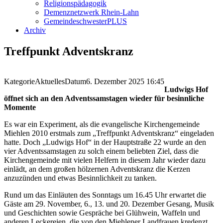
Religionspädagogik
Demenznetzwerk Rhein-Lahn
GemeindeschwesterPLUS
Archiv
Treffpunkt Adventskranz
Kategorie
Aktuelles
Datum
6. Dezember 2025
16:45
Ludwigs Hof
öffnet sich an den Adventssamstagen wieder für besinnliche
Momente
Es war ein Experiment, als die evangelische Kirchengemeinde
Miehlen 2010 erstmals zum „Treffpunkt Adventskranz“ eingeladen
hatte. Doch „Ludwigs Hof“ in der Hauptstraße 22 wurde an den
vier Adventssamstagen zu solch einem beliebten Ziel, dass die
Kirchengemeinde mit vielen Helfern in diesem Jahr wieder dazu
einlädt, an dem großen hölzernen Adventskranz die Kerzen
anzuzünden und etwas Besinnlichkeit zu tanken.
Rund um das Einläuten des Sonntags um 16.45 Uhr erwartet die
Gäste am 29. November, 6., 13. und 20. Dezember Gesang, Musik
und Geschichten sowie Gespräche bei Glühwein, Waffeln und
anderen Leckereien, die von den Miehlener Landfrauen kredenzt