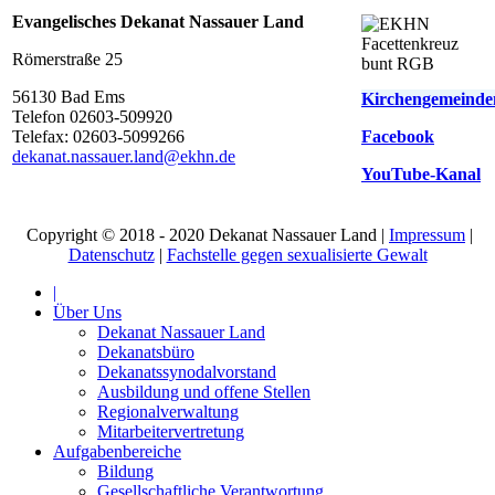
Evangelisches Dekanat Nassauer Land
Römerstraße 25
56130 Bad Ems
Kirchengemeinde
Telefon 02603-509920
Telefax: 02603-5099266
Facebook
d
ekanat.nassauer.land@ekhn.de
YouTube-Kanal
Copyright © 2018 - 2020 Dekanat Nassauer Land |
Impressum
|
Datenschutz
|
Fachstelle gegen sexualisierte Gewalt
|
Über Uns
Dekanat Nassauer Land
Dekanatsbüro
Dekanatssynodalvorstand
Ausbildung und offene Stellen
Regionalverwaltung
Mitarbeitervertretung
Aufgabenbereiche
Bildung
Gesellschaftliche Verantwortung