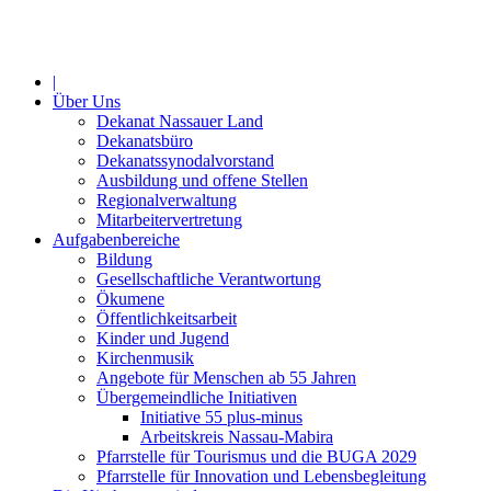
Jahr
Monat
Jahr
Monat
|
Über Uns
Dekanat Nassauer Land
Dekanatsbüro
Dekanatssynodalvorstand
Ausbildung und offene Stellen
Regionalverwaltung
Mitarbeitervertretung
Aufgabenbereiche
Bildung
Gesellschaftliche Verantwortung
Ökumene
Öffentlichkeitsarbeit
Kinder und Jugend
Kirchenmusik
Angebote für Menschen ab 55 Jahren
Übergemeindliche Initiativen
Initiative 55 plus-minus
Arbeitskreis Nassau-Mabira
Pfarrstelle für Tourismus und die BUGA 2029
Pfarrstelle für Innovation und Lebensbegleitung