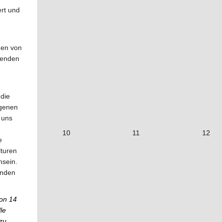
ert und
gen von
genden
 die
igenen
 uns
10
11
12
e
lturen
hsein.
ünden
von 14
le
zu