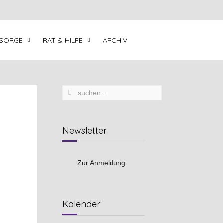
LSORGE
RAT & HILFE
ARCHIV
Newsletter
Zur Anmeldung
Vorheriges
Vorheriger
Nächstes
Nächstes
Kalender
Jahr
Monat
Jahr
Monat