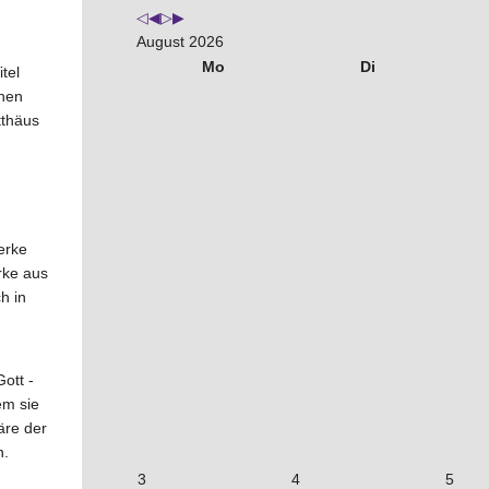
August 2026
Mo
Di
tel
nnen
tthäus
erke
rke aus
h in
ott -
em sie
äre der
n.
3
4
5