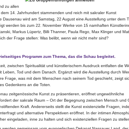
nd zu allen
 dem 14. Jahrhundert stammenden und reich mit sakraler Kunst
e Dausenau wird am Samstag, 22 August eine Ausstellung unter dem Ti
zeigt werden bis zum 22. November Werke von 15 namhaften Künstleri
tanski, Markus Lüpertz, Billi Thanner, Paula Rego, Max Klinger und Ma
ich der Frage stellen: Was belibt, wenn wir nicht mehr sind?
vielseitiges Programm zum Thema, das die Schau begleitet.
t, zwischen Spiritualität und künstlerischem Ausdruck entfalten die W
it Leben, Tod und dem Danach. Ergänzt wird die Ausstellung durch We
e Frage, was mit dem Menschen nach seinem Tod geschieht, zeigt sic
 des Gedenkens an die Toten.
senau zeitgenössische Kunst zu präsentieren, eröffnet ungewöhnliche
 fordert der sakrale Raum – Ort der Begegnung zwischen Mensch und G
stiftenden Kraft. Andererseits stellt die Kunst existenzielle Fragen, ind
terfragt und alternative Perspektiven eröffnet. In der intimen Atmosph
 eingeladen, inne zu halten und sich existenziellen Fragen zu stelle
mm werden gemeinsam vom evangelischen Dekanat Nassauer Land, der