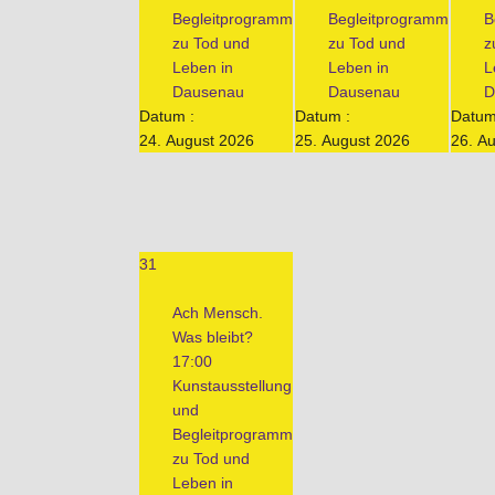
Begleitprogramm
Begleitprogramm
B
zu Tod und
zu Tod und
z
Leben in
Leben in
L
Dausenau
Dausenau
D
Datum :
Datum :
Datum
24. August 2026
25. August 2026
26. A
31
Ach Mensch.
Was bleibt?
17:00
Kunstausstellung
und
Begleitprogramm
zu Tod und
Leben in