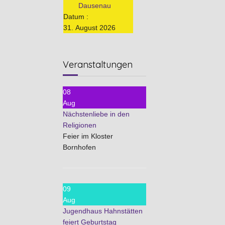
Dausenau
Datum :
31. August 2026
Veranstaltungen
08
Aug
Nächstenliebe in den
Religionen
Feier im Kloster
Bornhofen
09
Aug
Jugendhaus Hahnstätten
feiert Geburtstag