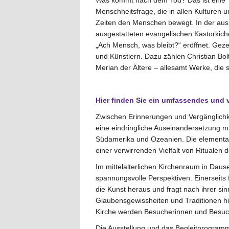
Was kommt nach dem Tod? Das ist eine
Menschheitsfrage, die in allen Kulturen u
Zeiten den Menschen bewegt. In der aus
ausgestatteten evangelischen Kastorkich
„Ach Mensch, was bleibt?“ eröffnet. Ge
und Künstlern. Dazu zählen Christian Bol
Merian der Ältere – allesamt Werke, die s
Hier finden Sie ein umfassendes und 
Zwischen Erinnerungen und Vergänglichkei
eine eindringliche Auseinandersetzung m
Südamerika und Ozeanien. Die elementar
einer verwirrenden Vielfalt von Ritualen
Im mittelalterlichen Kirchenraum in Dau
spannungsvolle Perspektiven. Einerseits
die Kunst heraus und fragt nach ihrer sinn
Glaubensgewissheiten und Traditionen hin
Kirche werden Besucherinnen und Besucher
Die Ausstellung und das Begleitprogra