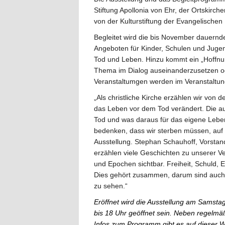
Stiftung Apollonia von Ehr, der Ortskirc
von der Kulturstiftung der Evangelische
Begleitet wird die bis November dauernd
Angeboten für Kinder, Schulen und Jugen
Tod und Leben. Hinzu kommt ein „Hoffnun
Thema im Dialog auseinanderzusetzen od
Veranstaltumgen werden im Veranstaltung
„Als christliche Kirche erzählen wir von
das Leben vor dem Tod verändert. Die a
Tod und was daraus für das eigene Leben f
bedenken, dass wir sterben müssen, auf d
Ausstellung. Stephan Schauhoff, Vorstand
erzählen viele Geschichten zu unserer V
und Epochen sichtbar. Freiheit, Schuld,
Dies gehört zusammen, darum sind auch
zu sehen.“
Eröffnet wird die Ausstellung am Samstag
bis 18 Uhr geöffnet sein. Neben regelmä
Infos zum Programm gibt es auf dieser W