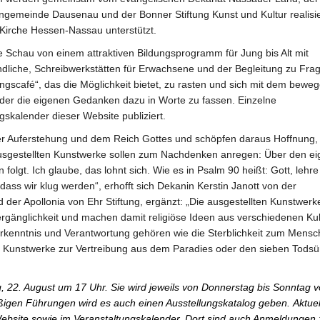
hengemeinde Dausenau und der Bonner Stiftung Kunst und Kultur realisi
n Kirche Hessen-Nassau unterstützt.
e Schau von einem attraktiven Bildungsprogramm für Jung bis Alt mit
dliche, Schreibwerkstätten für Erwachsene und der Begleitung zu Fra
gscafé“, das die Möglichkeit bietet, zu rasten und sich mit dem bewe
er die eigenen Gedanken dazu in Worte zu fassen. Einzelne
skalender dieser Website publiziert.
 der Auferstehung und dem Reich Gottes und schöpfen daraus Hoffnung,
usgestellten Kunstwerke sollen zum Nachdenken anregen: Über den e
olgt. Ich glaube, das lohnt sich. Wie es in Psalm 90 heißt: Gott, lehre
ass wir klug werden“, erhofft sich Dekanin Kerstin Janott von der
 der Apollonia von Ehr Stiftung, ergänzt: „Die ausgestellten Kunstwerk
ergänglichkeit und machen damit religiöse Ideen aus verschiedenen Ku
 Erkenntnis und Verantwortung gehören wie die Sterblichkeit zum Mensc
 Kunstwerke zur Vertreibung aus dem Paradies oder den sieben Tods
, 22. August um 17 Uhr. Sie wird jeweils von Donnerstag bis Sonntag 
ßigen Führungen wird es auch einen Ausstellungskatalog geben. Aktuel
ebsite sowie im Veranstaltungskalender. Dort sind auch Anmeldungen 