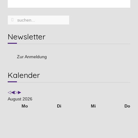
Newsletter
Zur Anmeldung
Vorheriges
Vorheriger
Nächstes
Nächstes
Kalender
Jahr
Monat
Jahr
Monat
August 2026
Mo
Di
Mi
Do