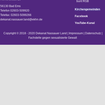
56130 Bad Ems
Kirchengemeinden
Telefon 02603-509920
Telefax: 02603-5099266
Facebook
d
ekanat.nassauer.land@ekhn.de
YouTube-Kanal
Copyright © 2018 - 2020 Dekanat Nassauer Land |
Impressum
|
Datenschutz
|
Fachstelle gegen sexualisierte Gewalt