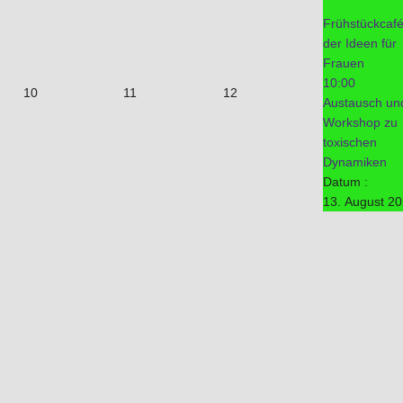
Frühstückcaf
der Ideen für
Frauen
10:00
10
11
12
Austausch un
Workshop zu
toxischen
Dynamiken
Datum :
13. August 2