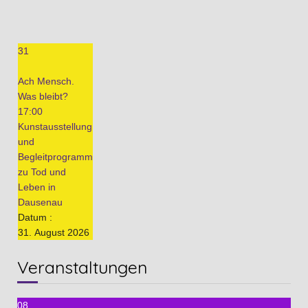
31
Ach Mensch.
Was bleibt?
17:00
Kunstausstellung
und
Begleitprogramm
zu Tod und
Leben in
Dausenau
Datum :
31. August 2026
Veranstaltungen
08