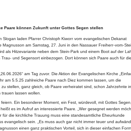
rige Paare können Zukunft unter Gottes Segen stellen
m Slogan laden Pfarrer Christoph Kiworr vom evangelischen Dekanat
e Magnusson am Samstag, 27. Juni in den Nassauer Freiherr-vom-Ste
rd als Hitzevariante neben dem Stein-Park und einem Boot auf der La
s Trau- und Segensort einbezogen. Dort können sich Paare auch für di
„26.06.2026“ am Tag zuvor. Die Aktion der Evangelischen Kirche „Einfa
ahr am 5.5.25 zahlreiche Paare nach Diez kommen lassen, um die
 stellen, ganz gleich, ob Paare verheiratet sind, schon Jahrzehnte in
ch trauen lassen wollen.
u feiern. Ein besonderer Moment, ein Fest, würdevoll, mit Gottes Segen
 heißt es im Aufruf an interessierte Paare. „Wer gesegnet werden möch
ur für die kirchliche Trauung muss eine standesamtliche Eheurkunde
s evangelisch sein. „Es muss auch gar nicht immer teuer und aufwänd
gnusson einen ganz praktischen Vorteil, sich in dieser einfachen For