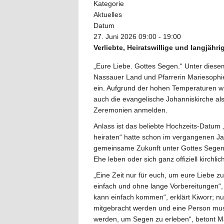
Kategorie
Aktuelles
Datum
27. Juni 2026
09:00
-
19:00
Verliebte, Heiratswillige und langjäh
„Eure Liebe. Gottes Segen.“ Unter diese
Nassauer Land und Pfarrerin Mariesophi
ein. Aufgrund der hohen Temperaturen wi
auch die evangelische Johanniskirche al
Zeremonien anmelden.
Anlass ist das beliebte Hochzeits-Datum 
heiraten“ hatte schon im vergangenen J
gemeinsame Zukunft unter Gottes Segen zu
Ehe leben oder sich ganz offiziell kirchli
„Eine Zeit nur für euch, um eure Liebe z
einfach und ohne lange Vorbereitungen“,
kann einfach kommen“, erklärt Kiworr; n
mitgebracht werden und eine Person mus
werden, um Segen zu erleben“, betont Ma