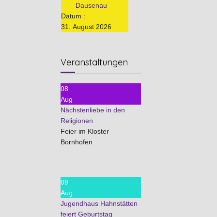
Dausenau
Datum :
31. August 2026
Veranstaltungen
08
Aug
Nächstenliebe in den
Religionen
Feier im Kloster
Bornhofen
09
Aug
Jugendhaus Hahnstätten
feiert Geburtstag