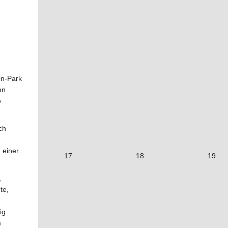
in-Park
hn
e
ch
 einer
17
18
19
,
te,
ig
m