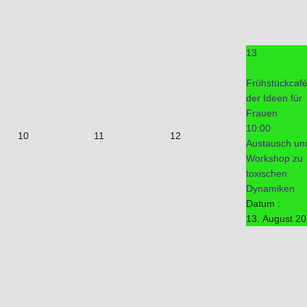
13
Frühstückcaf
der Ideen für
Frauen
10:00
10
11
12
Austausch un
Workshop zu
toxischen
Dynamiken
Datum :
13. August 2