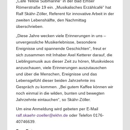
„Café Yellow Submarine“ in der Bad Emser
Römerstraße 19 ein. „Musikalisches Erzählcafé“ hat
Ralf Skähr-Zöller, Referent für innovative Arbeit in der
zweiten Lebenshälfte, den Nachmittag
überschrieben.
„Diese Jahre wecken viele Erinnerungen in uns –
unvergessliche Musikerlebnisse, besondere
Ereignisse und spannende Geschichten“, freut er
sich zusammen mit Inhaber Axel Ketterer darauf, die
Lieblingsmusik aus dieser Zeit zu hören, Musikvideos
anzuschauen, viele Erinnerungen auszutauschen
und über die Menschen, Ereignisse und das
Lebensgefühl dieser beiden Jahrzehnte ins
Gespräch zu kommen. „Bei gutem Kaffee können wir
noch einmal in die wilden, bunten und bewegten
Jahrzehnte eintauchen“, so Skähr-Zöller.
Um eine Anmeldung wird gebeten per E-Mail
ralf.skaehr-zoeller@ekhn.de
oder Telefon 0176-
40746639.