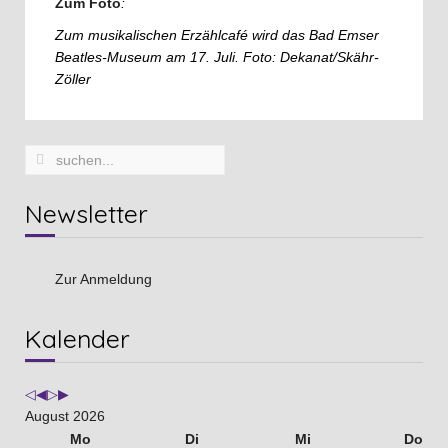
Zum Foto
:
Zum musikalischen Erzählcafé wird das Bad Emser
Beatles-Museum am 17. Juli. Foto: Dekanat/Skähr-
Zöller
Newsletter
Zur Anmeldung
Vorheriges
Vorheriger
Nächstes
Nächstes
Kalender
Jahr
Monat
Jahr
Monat
August 2026
Mo
Di
Mi
Do