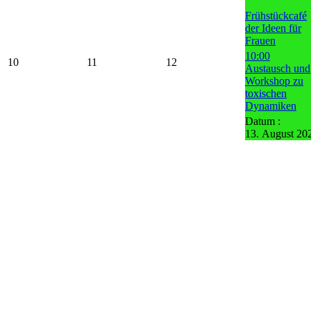
Frühstückcafé
der Ideen für
Frauen
10:00
10
11
12
Austausch und
Workshop zu
toxischen
Dynamiken
Datum :
13. August 20