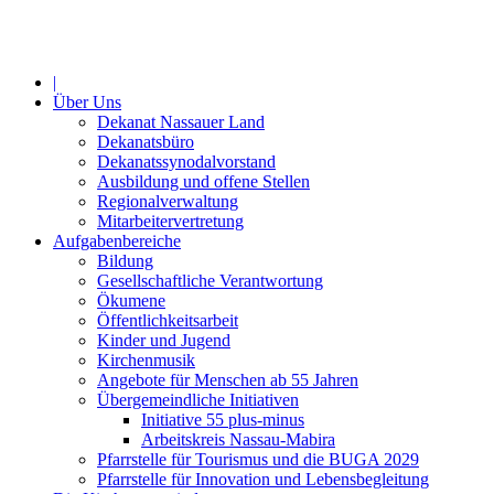
Jahr
Monat
Jahr
Monat
|
Über Uns
Dekanat Nassauer Land
Dekanatsbüro
Dekanatssynodalvorstand
Ausbildung und offene Stellen
Regionalverwaltung
Mitarbeitervertretung
Aufgabenbereiche
Bildung
Gesellschaftliche Verantwortung
Ökumene
Öffentlichkeitsarbeit
Kinder und Jugend
Kirchenmusik
Angebote für Menschen ab 55 Jahren
Übergemeindliche Initiativen
Initiative 55 plus-minus
Arbeitskreis Nassau-Mabira
Pfarrstelle für Tourismus und die BUGA 2029
Pfarrstelle für Innovation und Lebensbegleitung