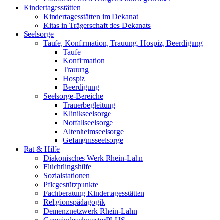
Kindertagesstätten
Kindertagesstätten im Dekanat
Kitas in Trägerschaft des Dekanats
Seelsorge
Taufe, Konfirmation, Trauung, Hospiz, Beerdigung
Taufe
Konfirmation
Trauung
Hospiz
Beerdigung
Seelsorge-Bereiche
Trauerbegleitung
Klinikseelsorge
Notfallseelsorge
Altenheimseelsorge
Gefängnisseelsorge
Rat & Hilfe
Diakonisches Werk Rhein-Lahn
Flüchtlingshilfe
Sozialstationen
Pflegestützpunkte
Fachberatung Kindertagesstätten
Religionspädagogik
Demenznetzwerk Rhein-Lahn
GemeindeschwesterPLUS