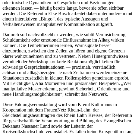
oder toxische Dynamiken in Gesprächen und Beziehungen
erkennen lassen — häufig bereits lange, bevor sie offen sichtbar
werden. Die Referentin Elke Busch arbeitet dabei unter anderem mit
einem interaktiven „Bingo“, das typische Aussagen und
Verhaltensweisen manipulativer Kommunikation aufgreift.
Dadurch soll nachvollziehbar werden, wie subtil Verunsicherung,
Schuldumkehr oder emotionale Einflussnahme im Alltag wirken
können. Die Teilnehmerinnen lernen, Warnsignale besser
einzuordnen, zwischen den Zeilen zu hören und eigene Grenzen
klarer wahrzunehmen und zu vertreten. Neben Hintergrundwissen
vermittelt der Workshop konkrete Reaktionsmöglichkeiten für
schwierige Gesprächssituationen — praxisnah, verständlich,
achtsam und alltagsbezogen. Je nach Zeitrahmen werden einzelne
Situationen zusätzlich in kleinen Rollenspielen gemeinsam erprobt.
Mit Leichtigkeit, Aha-Momenten und praxisnahen Beispielen. „Wer
manipulative Muster erkennt, gewinnt Sicherheit, Orientierung und
neue Handlungsmöglichkeiten“, schreibt das Netzwerk.
Diese Bildungsveranstaltung wird vom Kreml Kulturhaus in
Kooperation mit dem FrauenNetz Rhein-Lahn, der
Gleichstellungsbeauftragten des Rhein-Lahn-Kreises, der Referentin
für gesellschaftliche Verantwortung und Bildung des Evangelischen
Dekanats Nassauer Land sowie der Leiterin der
Kreisvolkshochschule veranstaltet. Es fallen keine Kursgebühren an;