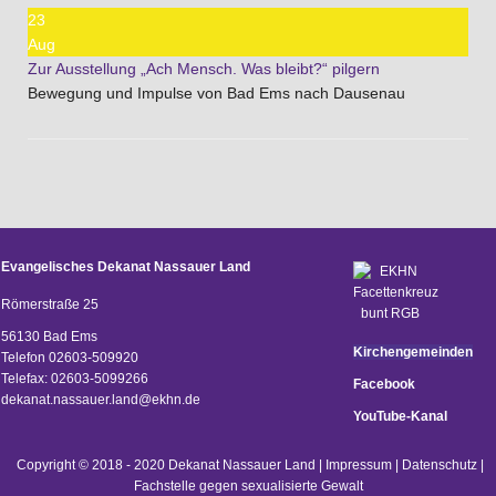
23
Aug
Zur Ausstellung „Ach Mensch. Was bleibt?“ pilgern
Bewegung und Impulse von Bad Ems nach Dausenau
Evangelisches Dekanat Nassauer Land
Römerstraße 25
56130 Bad Ems
Kirchengemeinden
Telefon 02603-509920
Telefax: 02603-5099266
Facebook
d
ekanat.nassauer.land@ekhn.de
YouTube-Kanal
Copyright © 2018 - 2020 Dekanat Nassauer Land |
Impressum
|
Datenschutz
|
Fachstelle gegen sexualisierte Gewalt