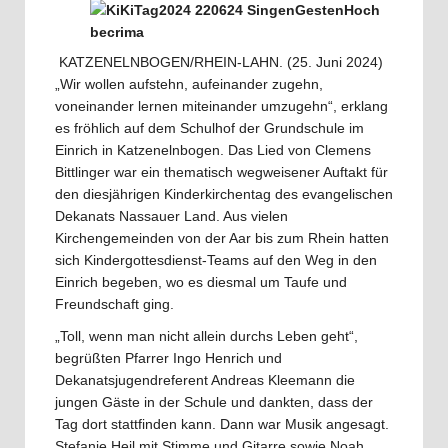
KATZENELNBOGEN/RHEIN-LAHN. (25. Juni 2024)
„Wir wollen aufstehn, aufeinander zugehn,
voneinander lernen miteinander umzugehn“, erklang
es fröhlich auf dem Schulhof der Grundschule im
Einrich in Katzenelnbogen. Das Lied von Clemens
Bittlinger war ein thematisch wegweisener Auftakt für
den diesjährigen Kinderkirchentag des evangelischen
Dekanats Nassauer Land. Aus vielen
Kirchengemeinden von der Aar bis zum Rhein hatten
sich Kindergottesdienst-Teams auf den Weg in den
Einrich begeben, wo es diesmal um Taufe und
Freundschaft ging.
„Toll, wenn man nicht allein durchs Leben geht“,
begrüßten Pfarrer Ingo Henrich und
Dekanatsjugendreferent Andreas Kleemann die
jungen Gäste in der Schule und dankten, dass der
Tag dort stattfinden kann. Dann war Musik angesagt.
Stefanie Heil mit Stimme und Gitarre sowie Noah