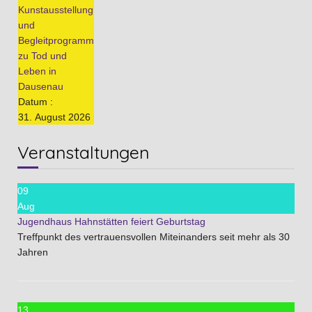
Kunstausstellung
und
Begleitprogramm
zu Tod und
Leben in
Dausenau
Datum :
31. August 2026
Veranstaltungen
09
Aug
Jugendhaus Hahnstätten feiert Geburtstag
Treffpunkt des vertrauensvollen Miteinanders seit mehr als 30
Jahren
13