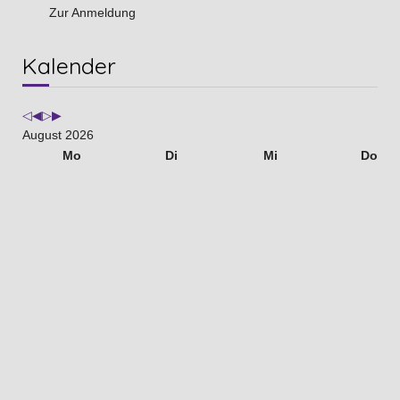
Zur Anmeldung
Vorheriges
Vorheriger
Nächstes
Nächstes
Kalender
Jahr
Monat
Jahr
Monat
August 2026
Mo
Di
Mi
Do