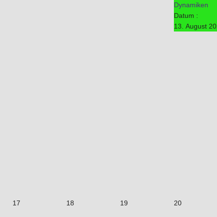
Dynamiken
Datum :
13. August 2
17
18
19
20