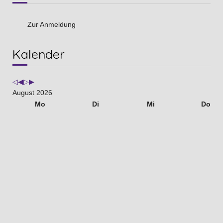
Zur Anmeldung
Vorheriges
Vorheriger
Nächstes
Nächstes
Kalender
Jahr
Monat
Jahr
Monat
August 2026
Mo
Di
Mi
Do