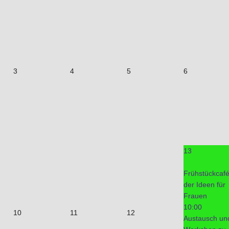
3
4
5
6
13
Frühstückcaf
der Ideen für
Frauen
10:00
10
11
12
Austausch un