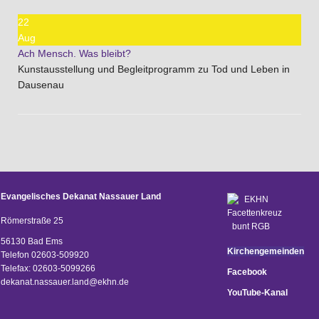
22
Aug
Ach Mensch. Was bleibt?
Kunstausstellung und Begleitprogramm zu Tod und Leben in
Dausenau
Evangelisches Dekanat Nassauer Land
Römerstraße 25
56130 Bad Ems
Kirchengemeinden
Telefon 02603-509920
Telefax: 02603-5099266
Facebook
d
ekanat.nassauer.land@ekhn.de
YouTube-Kanal