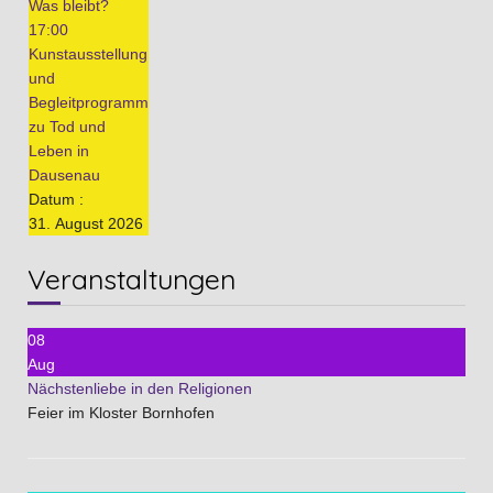
Was bleibt?
17:00
Kunstausstellung
und
Begleitprogramm
zu Tod und
Leben in
Dausenau
Datum :
31. August 2026
Veranstaltungen
08
Aug
Nächstenliebe in den Religionen
Feier im Kloster Bornhofen