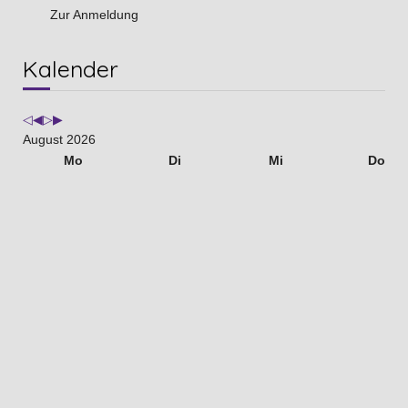
Zur Anmeldung
Vorheriges
Vorheriger
Nächstes
Nächstes
Kalender
Jahr
Monat
Jahr
Monat
August 2026
Mo
Di
Mi
Do