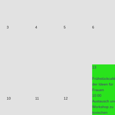
3
4
5
6
13
Frühstückcaf
der Ideen für
Frauen
10:00
10
11
12
Austausch un
Workshop zu
toxischen