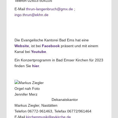
Telefon 02603-504105
E-Mail
thrun-langenbruch@gmx.de
;
ingo.thrun@ekhn.de
Die Evangelische Kantorei Bad Ems hat eine
Website
, ist bei
Facebook
präsent und mit einem
Kanal bei
Youtube
.
Ein Konzertprogramm in Bad Emser Kirchen für 2023
finden Sie
hier
.
Dekanatskantor
Markus Ziegler, Nastätten
Telefon 06772-961463, Telefax 06772/961464
E-Mail
kirchenmusik@evkirche.de