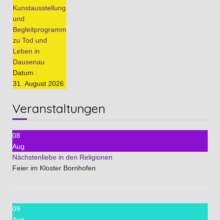
Kunstausstellung
und
Begleitprogramm
zu Tod und
Leben in
Dausenau
Datum :
31. August 2026
Veranstaltungen
08
Aug
Nächstenliebe in den Religionen
Feier im Kloster Bornhofen
09
Aug