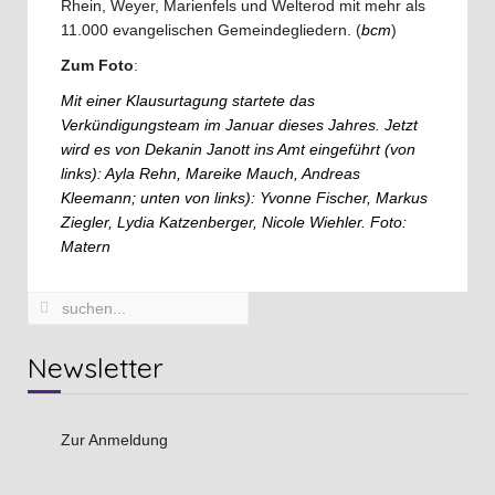
Rhein, Weyer, Marienfels und Welterod mit mehr als
11.000 evangelischen Gemeindegliedern. (
bcm
)
Zum Foto
:
Mit einer Klausurtagung startete das
Verkündigungsteam im Januar dieses Jahres. Jetzt
wird es von Dekanin Janott ins Amt eingeführt (von
links): Ayla Rehn, Mareike Mauch, Andreas
Kleemann; unten von links): Yvonne Fischer, Markus
Ziegler, Lydia Katzenberger, Nicole Wiehler. Foto:
Matern
Newsletter
Zur Anmeldung
Vorheriges
Vorheriger
Nächstes
Nächstes