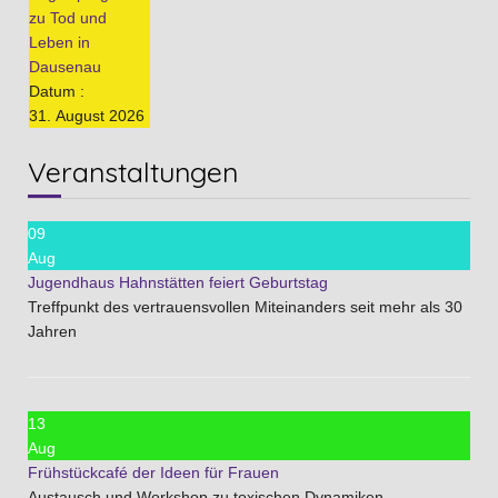
zu Tod und
Leben in
Dausenau
Datum :
31. August 2026
Veranstaltungen
09
Aug
Jugendhaus Hahnstätten feiert Geburtstag
Treffpunkt des vertrauensvollen Miteinanders seit mehr als 30
Jahren
13
Aug
Frühstückcafé der Ideen für Frauen
Austausch und Workshop zu toxischen Dynamiken