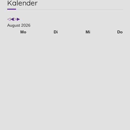
Kalender
Jahr
Monat
Jahr
Monat
August 2026
Mo
Di
Mi
Do