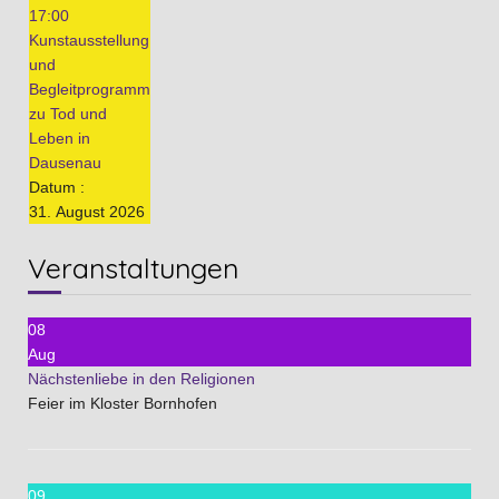
17:00
Kunstausstellung
und
Begleitprogramm
zu Tod und
Leben in
Dausenau
Datum :
31. August 2026
Veranstaltungen
08
Aug
Nächstenliebe in den Religionen
Feier im Kloster Bornhofen
09