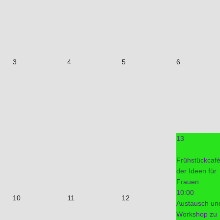
3
4
5
6
13
Frühstückcaf
der Ideen für
Frauen
10:00
10
11
12
Austausch un
Workshop zu