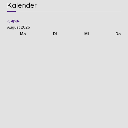
Vorheriges
Vorheriger
Nächstes
Nächstes
Kalender
Jahr
Monat
Jahr
Monat
August 2026
Mo
Di
Mi
Do