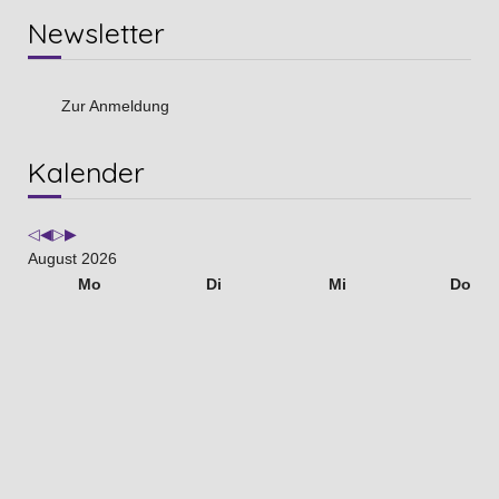
Newsletter
Zur Anmeldung
Vorheriges
Vorheriger
Nächstes
Nächstes
Kalender
Jahr
Monat
Jahr
Monat
August 2026
Mo
Di
Mi
Do