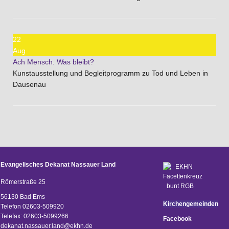
22
Aug
Ach Mensch. Was bleibt?
Kunstausstellung und Begleitprogramm zu Tod und Leben in
Dausenau
Evangelisches Dekanat Nassauer Land
Römerstraße 25
56130 Bad Ems
Kirchengemeinden
Telefon 02603-509920
Telefax: 02603-5099266
Facebook
d
ekanat.nassauer.land@ekhn.de