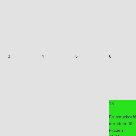
3
4
5
6
13
Frühstückcaf
der Ideen für
Frauen