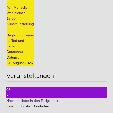
Ach Mensch.
Was bleibt?
17:00
Kunstausstellung
und
Begleitprogramm
zu Tod und
Leben in
Dausenau
Datum :
31. August 2026
Veranstaltungen
08
Aug
Nächstenliebe in den Religionen
Feier im Kloster Bornhofen