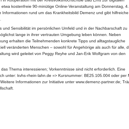
in Kooperation mit der Kreisvolkshochschule Bad Ems zur digitalen
 etwa kostenfreie 90-minütige Online-Veranstaltung am Donnerstag, 4.
Informationen rund um das Krankheitsbild Demenz und gibt hilfreiche
.
is und Sensibilität im persönlichen Umfeld und in der Nachbarschaft zu
glichst lange in ihrer vertrauten Umgebung leben können. Neben
ung erhalten die Teilnehmenden konkrete Tipps und alltagstaugliche
l veränderten Menschen – sowohl für Angehörige als auch für alle, d
taltung wird geleitet von Peggy Reyhe und Jan-Erik Wolfgram von den
r das Thema interessieren; Vorkenntnisse sind nicht erforderlich. Eine
lich unter: kvhs-rhein-lahn.de => Kursnummer: BE25.105.004 oder per 
Weitere Informationen zur Initiative unter www.demenz-partner.de; Trä
lschaft.