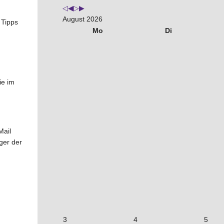
August 2026
 Tipps
Mo
Di
ie im
Mail
ger der
3
4
5