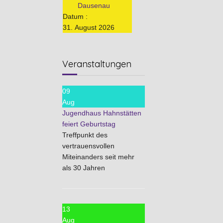
Dausenau
Datum :
31. August 2026
Veranstaltungen
09
Aug
Jugendhaus Hahnstätten
feiert Geburtstag
Treffpunkt des
vertrauensvollen
Miteinanders seit mehr
als 30 Jahren
13
Aug