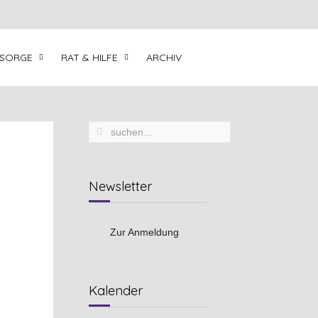
LSORGE
RAT & HILFE
ARCHIV
Newsletter
Zur Anmeldung
Vorheriges
Vorheriger
Nächstes
Nächstes
Kalender
Jahr
Monat
Jahr
Monat