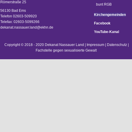
Römerstraße 25
56130 Bad Ems
Kirchengemeinden
Telefon 02603-509920
Telefax: 02603-5099266
Facebook
d
ekanat.nassauer.land@ekhn.de
YouTube-Kanal
Copyright © 2018 - 2020 Dekanat Nassauer Land |
Impressum
|
Datenschutz
|
Fachstelle gegen sexualisierte Gewalt