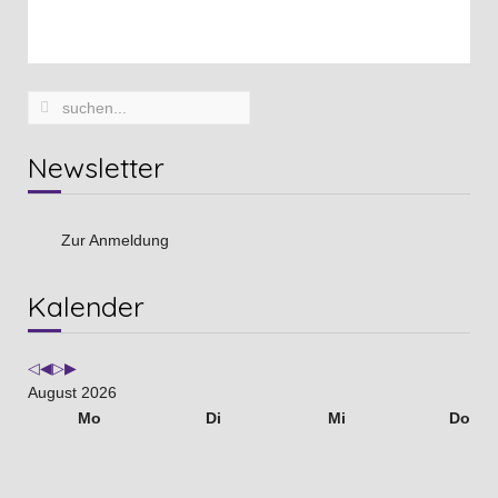
Newsletter
Zur Anmeldung
Vorheriges
Vorheriger
Nächstes
Nächstes
Kalender
Jahr
Monat
Jahr
Monat
August 2026
Mo
Di
Mi
Do