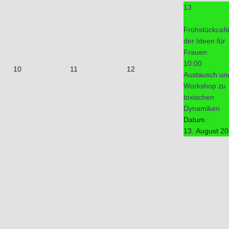
13
Frühstückcaf
der Ideen für
Frauen
10:00
10
11
12
Austausch un
Workshop zu
toxischen
Dynamiken
Datum :
13. August 2