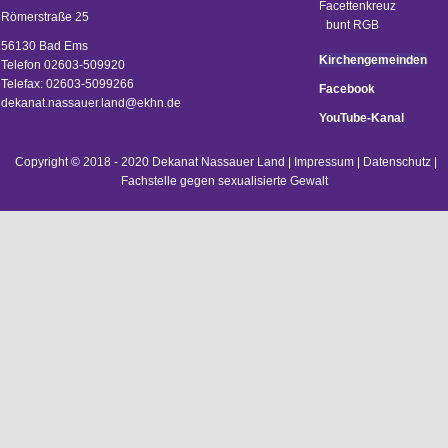
Römerstraße 25
56130 Bad Ems
Kirchengemeinden
Telefon 02603-509920
Telefax: 02603-5099266
Facebook
d
ekanat.nassauer.land@ekhn.de
YouTube-Kanal
Copyright © 2018 - 2020 Dekanat Nassauer Land |
Impressum
|
Datenschutz
|
Fachstelle gegen sexualisierte Gewalt