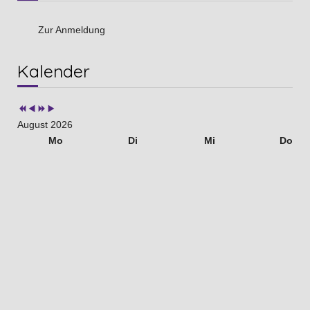
Zur Anmeldung
Vorheriges
Vorheriger
Nächstes
Nächstes
Kalender
Jahr
Monat
Jahr
Monat
August 2026
Mo
Di
Mi
Do