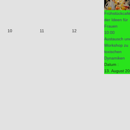
Frühstückcaf
der Ideen für
Frauen
10
11
12
10:00
Austausch un
Workshop zu
toxischen
Dynamiken
Datum :
13. August 2