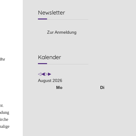
Newsletter
Zur Anmeldung
Vorheriges
Vorheriger
Nächstes
Nächstes
Kalender
Uhr
Jahr
Monat
Jahr
Monat
August 2026
Mo
Di
mt.
ündung
irche
malige