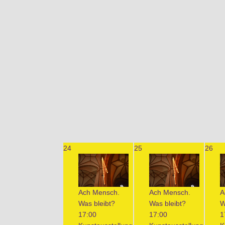
24
25
26
Ach Mensch.
Ach Mensch.
A
Was bleibt?
Was bleibt?
W
17:00
17:00
1