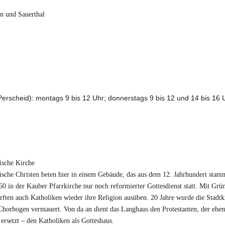
n und Sauerthal
rscheid): montags 9 bis 12 Uhr; donnerstags 9 bis 12 und 14 bis 16 
ische Kirche
ische Christen beten hier in einem Gebäude, das aus dem 12. Jahrhundert stam
 in der Kauber Pfarrkirche nur noch reformierter Gottesdienst statt. Mit Gr
ften auch Katholiken wieder ihre Religion ausüben. 20 Jahre wurde die Stadtk
 Chorbogen vermauert. Von da an dient das Langhaus den Protestanten, der ehe
rsetzt – den Katholiken als Gotteshaus.