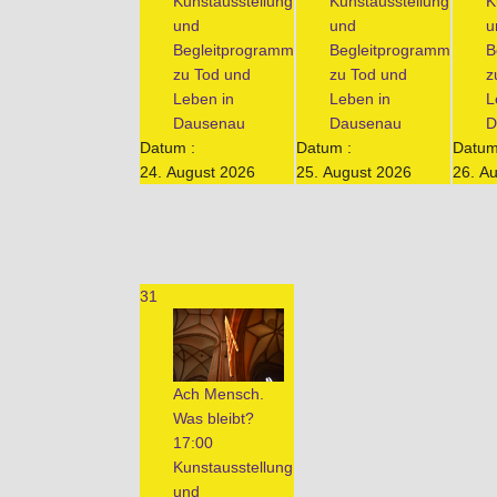
Kunstausstellung
Kunstausstellung
K
und
und
u
Begleitprogramm
Begleitprogramm
B
zu Tod und
zu Tod und
z
Leben in
Leben in
L
Dausenau
Dausenau
D
Datum :
Datum :
Datum
24. August 2026
25. August 2026
26. A
31
Ach Mensch.
Was bleibt?
17:00
Kunstausstellung
und