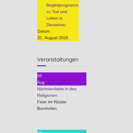
Begleitprogramm
zu Tod und
Leben in
Dausenau
Datum :
31. August 2026
Veranstaltungen
08
Aug
Nächstenliebe in den
Religionen
Feier im Kloster
Bornhofen