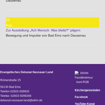
Dausenau
23
Aug
Zur Ausstellung „Ach Mensch. Was bleibt?“ pilgern
Bewegung und Impulse von Bad Ems nach Dausenau
Evangelisches Dekanat Nassauer Land
Römerstraße 25
56130 Bad Ems
Kirchengemeinden
Telefon 02603-509920
Telefax: 02603-5099266
Facebook
d
ekanat.nassauer.land@ekhn.de
YouTube-Kanal