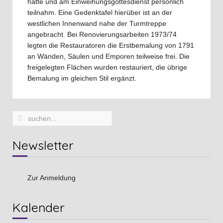
hatte und am Einweihungsgottesdienst persönlich
teilnahm. Eine Gedenktafel hierüber ist an der
westlichen Innenwand nahe der Turmtreppe
angebracht. Bei Renovierungsarbeiten 1973/74
legten die Restauratoren die Erstbemalung von 1791
an Wänden, Säulen und Emporen teilweise frei. Die
freigelegten Flächen wurden restauriert, die übrige
Bemalung im gleichen Stil ergänzt.
Newsletter
Zur Anmeldung
Vorheriges
Vorheriger
Nächstes
Nächstes
Kalender
Jahr
Monat
Jahr
Monat