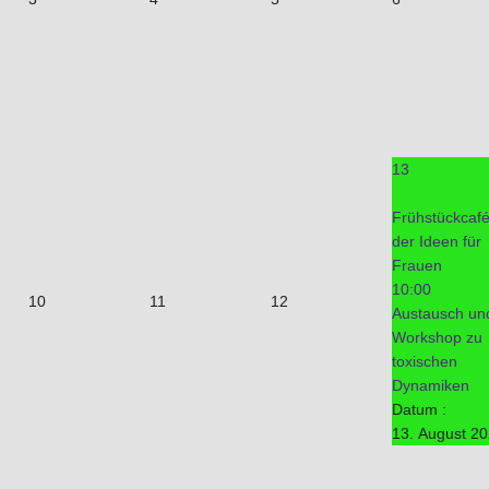
13
Frühstückcaf
der Ideen für
Frauen
10:00
10
11
12
Austausch un
Workshop zu
toxischen
Dynamiken
Datum :
13. August 2