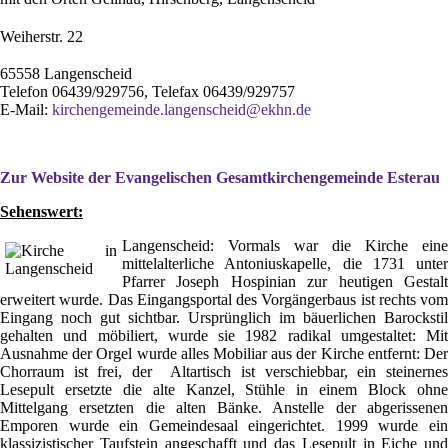
Weiherstr. 22
65558 Langenscheid
Telefon 06439/929756, Telefax 06439/929757
E-Mail:
kirchengemeinde.langenscheid@ekhn.de
Zur Website der Evangelischen Gesamtkirchengemeinde Esterau
Sehenswert:
Langenscheid: Vormals war die Kirche eine
mittelalterliche Antoniuskapelle, die 1731 unter
Pfarrer Joseph Hospinian zur heutigen Gestalt
erweitert wurde. Das Eingangsportal des Vorgängerbaus ist rechts vom
Eingang noch gut sichtbar. Ursprünglich im bäuerlichen Barockstil
gehalten und möbiliert, wurde sie 1982 radikal umgestaltet: Mit
Ausnahme der Orgel wurde alles Mobiliar aus der Kirche entfernt: Der
Chorraum ist frei, der Altartisch ist verschiebbar, ein steinernes
Lesepult ersetzte die alte Kanzel, Stühle in einem Block ohne
Mittelgang ersetzten die alten Bänke. Anstelle der abgerissenen
Emporen wurde ein Gemeindesaal eingerichtet. 1999 wurde ein
klassizistischer Taufstein angeschafft und das Lesepult in Eiche und