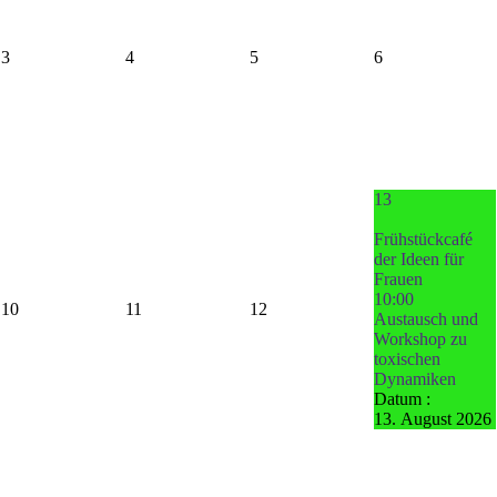
3
4
5
6
13
Frühstückcafé
der Ideen für
Frauen
10:00
10
11
12
Austausch und
Workshop zu
toxischen
Dynamiken
Datum :
13. August 2026