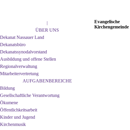
Jahr
Monat
Jahr
Monat
Evangelische
|
Kirchengemeinde
ÜBER UNS
Dekanat Nassauer Land
Dekanatsbüro
Dekanatssynodalvorstand
Ausbildung und offene Stellen
Regionalverwaltung
Mitarbeitervertretung
AUFGABENBEREICHE
Bildung
Gesellschaftliche Verantwortung
Ökumene
Öffentlichkeitsarbeit
Kinder und Jugend
Kirchenmusik