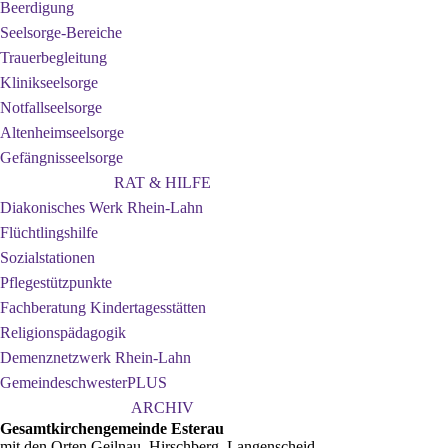
Beerdigung
Seelsorge-Bereiche
Trauerbegleitung
Klinikseelsorge
Notfallseelsorge
Altenheimseelsorge
Gefängnisseelsorge
RAT & HILFE
Diakonisches Werk Rhein-Lahn
Flüchtlingshilfe
Sozialstationen
Pflegestützpunkte
Fachberatung Kindertagesstätten
Religionspädagogik
Demenznetzwerk Rhein-Lahn
GemeindeschwesterPLUS
ARCHIV
Gesamtkirchengemeinde Esterau
mit den Orten Geilnau, Hirschberg, Langenscheid