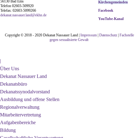
56130 Bad Ems
Kirchengemeinden
Telefon 02603-509920
Telefax: 02603-5099266
Facebook
d
ekanat.nassauer.land@ekhn.de
YouTube-Kanal
Copyright © 2018 - 2020 Dekanat Nassauer Land |
Impressum
|
Datenschutz
|
Fachstelle
gegen sexualisierte Gewalt
|
Über Uns
Dekanat Nassauer Land
Dekanatsbüro
Dekanatssynodalvorstand
Ausbildung und offene Stellen
Regionalverwaltung
Mitarbeitervertretung
Aufgabenbereiche
Bildung
Gesellschaftliche Verantwortung