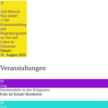
31
Ach Mensch.
Was bleibt?
17:00
Kunstausstellung
und
Begleitprogramm
zu Tod und
Leben in
Dausenau
Datum :
31. August 2026
Veranstaltungen
08
Aug
Nächstenliebe in den Religionen
Feier im Kloster Bornhofen
09
Aug