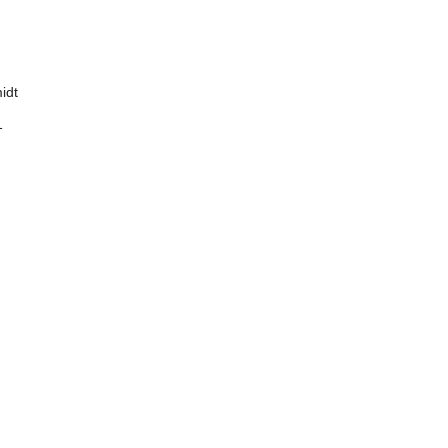
idt
1