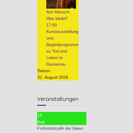
Ach Mensch.
Was bleibt?
17:00
Kunstausstellung
und
Begleitprogramm
zu Tod und
Leben in
Dausenau
Datum :
31. August 2026
Veranstaltungen
13
Aug
Frühstückcafé der Ideen