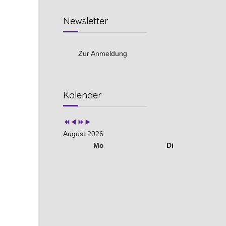
Newsletter
Zur Anmeldung
Vorheriges
Vorheriger
Nächstes
Nächstes
Kalender
Jahr
Monat
Jahr
Monat
August 2026
Mo
Di