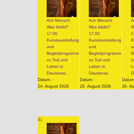
Ach Mensch.
Ach Mensch.
A
Was bleibt?
Was bleibt?
W
17:00
17:00
1
Kunstausstellung
Kunstausstellung
K
und
und
u
Begleitprogramm
Begleitprogramm
B
zu Tod und
zu Tod und
z
Leben in
Leben in
L
Dausenau
Dausenau
D
Datum :
Datum :
Datum
24. August 2026
25. August 2026
26. A
31