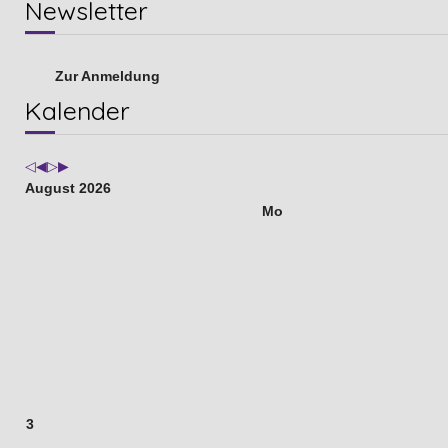
Newsletter
Zur Anmeldung
Vorheriges
Vorheriger
Nächstes
Nächstes
Kalender
Jahr
Monat
Jahr
Monat
August 2026
Mo
3