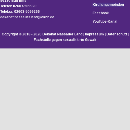
56130 Bad Ems
Kirchengemeinden
Telefon 02603-509920
Telefax: 02603-5099266
Facebook
d
ekanat.nassauer.land@ekhn.de
YouTube-Kanal
Copyright © 2018 - 2020 Dekanat Nassauer Land |
Impressum
|
Datenschutz
|
Fachstelle gegen sexualisierte Gewalt